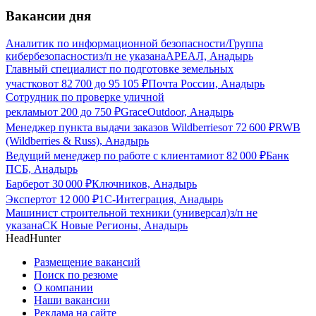
Вакансии дня
Аналитик по информационной безопасности/Группа
кибербезопасности
з/п не указана
АРЕАЛ, Анадырь
Главный специалист по подготовке земельных
участков
от
82 700
до
95 105
₽
Почта России, Анадырь
Сотрудник по проверке уличной
рекламы
от
200
до
750
₽
GraceOutdoor, Анадырь
Менеджер пункта выдачи заказов Wildberries
от
72 600
₽
RWB
(Wildberries & Russ), Анадырь
Ведущий менеджер по работе с клиентами
от
82 000
₽
Банк
ПСБ, Анадырь
Барбер
от
30 000
₽
Ключников, Анадырь
Эксперт
от
12 000
₽
1С-Интеграция, Анадырь
Машинист строительной техники (универсал)
з/п не
указана
СК Новые Регионы, Анадырь
HeadHunter
Размещение вакансий
Поиск по резюме
О компании
Наши вакансии
Реклама на сайте