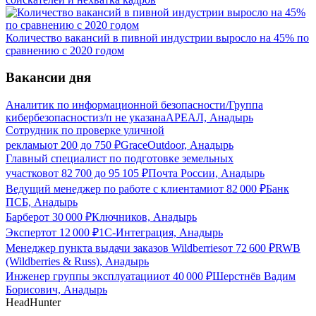
Количество вакансий в пивной индустрии выросло на 45% по
сравнению с 2020 годом
Вакансии дня
Аналитик по информационной безопасности/Группа
кибербезопасности
з/п не указана
АРЕАЛ, Анадырь
Сотрудник по проверке уличной
рекламы
от
200
до
750
₽
GraceOutdoor, Анадырь
Главный специалист по подготовке земельных
участков
от
82 700
до
95 105
₽
Почта России, Анадырь
Ведущий менеджер по работе с клиентами
от
82 000
₽
Банк
ПСБ, Анадырь
Барбер
от
30 000
₽
Ключников, Анадырь
Эксперт
от
12 000
₽
1С-Интеграция, Анадырь
Менеджер пункта выдачи заказов Wildberries
от
72 600
₽
RWB
(Wildberries & Russ), Анадырь
Инженер группы эксплуатации
от
40 000
₽
Шерстнёв Вадим
Борисович, Анадырь
HeadHunter