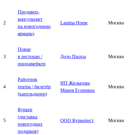
Продавец-
консультант
2
Lanima Home
Москва
на новогоднюю
ярмарку
Повар
3
в ресторан /
Додо Пицца
Москва
пиццамейкер
Работник
ИП Жильцова
4
театра / билетёр
Москва
Мария Егоровна
(капельдинер)
Курьер
(доставка
5
ООО Курьерист
Москва
новогодних
подарков)