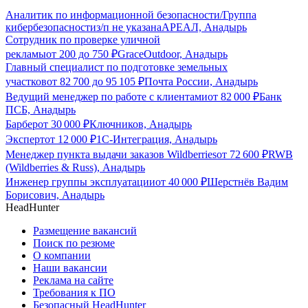
Аналитик по информационной безопасности/Группа
кибербезопасности
з/п не указана
АРЕАЛ, Анадырь
Сотрудник по проверке уличной
рекламы
от
200
до
750
₽
GraceOutdoor, Анадырь
Главный специалист по подготовке земельных
участков
от
82 700
до
95 105
₽
Почта России, Анадырь
Ведущий менеджер по работе с клиентами
от
82 000
₽
Банк
ПСБ, Анадырь
Барбер
от
30 000
₽
Ключников, Анадырь
Эксперт
от
12 000
₽
1С-Интеграция, Анадырь
Менеджер пункта выдачи заказов Wildberries
от
72 600
₽
RWB
(Wildberries & Russ), Анадырь
Инженер группы эксплуатации
от
40 000
₽
Шерстнёв Вадим
Борисович, Анадырь
HeadHunter
Размещение вакансий
Поиск по резюме
О компании
Наши вакансии
Реклама на сайте
Требования к ПО
Безопасный HeadHunter