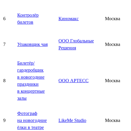
Контролёр
6
Киномакс
Москва
билетов
ООО Глобальные
7
Упаковщик чая
Москва
Решения
Билетёр/
гардеробщик
в новогодние
8
ООО АРТЕСС
Москва
праздники
в концертные
залы
Фотограф
9
на новогодние
LikeMe Studio
Москва
ёлки в театре