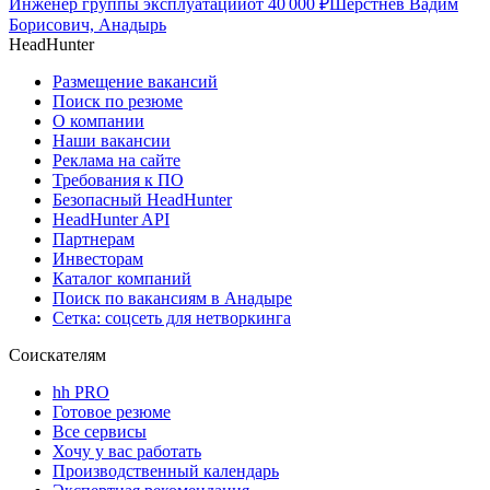
Инженер группы эксплуатации
от
40 000
₽
Шерстнёв Вадим
Борисович, Анадырь
HeadHunter
Размещение вакансий
Поиск по резюме
О компании
Наши вакансии
Реклама на сайте
Требования к ПО
Безопасный HeadHunter
HeadHunter API
Партнерам
Инвесторам
Каталог компаний
Поиск по вакансиям в Анадыре
Сетка: соцсеть для нетворкинга
Соискателям
hh PRO
Готовое резюме
Все сервисы
Хочу у вас работать
Производственный календарь