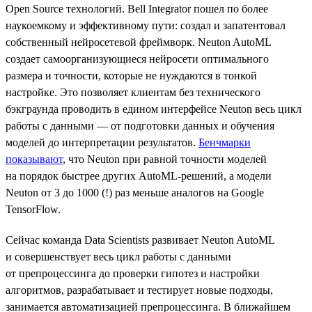
Open Source технологий. Bell Integrator пошел по более
наукоемкому и эффективному пути: создал и запатентовал
собственный нейросетевой фреймворк. Neuton AutoML
создает самоорганизующиеся нейросети оптимального
размера и точности, которые не нуждаются в тонкой
настройке. Это позволяет клиентам без технического
бэкграунда проводить в едином интерфейсе Neuton весь цикл
работы с данными — от подготовки данных и обучения
моделей до интерпретации результатов.
Бенчмарки
показывают
, что Neuton при равной точности моделей
на порядок быстрее других AutoML-решений, а модели
Neuton от 3 до 1000 (!) раз меньше аналогов на Google
TensorFlow.
Сейчас команда Data Scientists развивает Neuton AutoML
и совершенствует весь цикл работы с данными
от препроцессинга до проверки гипотез и настройки
алгоритмов, разрабатывает и тестирует новые подходы,
занимается автоматизацией препроцессинга. В ближайшем