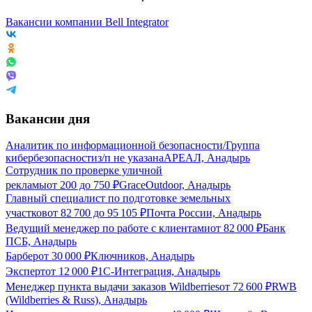
Вакансии компании Bell Integrator
Вакансии дня
Аналитик по информационной безопасности/Группа
кибербезопасности
з/п не указана
АРЕАЛ, Анадырь
Сотрудник по проверке уличной
рекламы
от
200
до
750
₽
GraceOutdoor, Анадырь
Главный специалист по подготовке земельных
участков
от
82 700
до
95 105
₽
Почта России, Анадырь
Ведущий менеджер по работе с клиентами
от
82 000
₽
Банк
ПСБ, Анадырь
Барбер
от
30 000
₽
Ключников, Анадырь
Эксперт
от
12 000
₽
1С-Интеграция, Анадырь
Менеджер пункта выдачи заказов Wildberries
от
72 600
₽
RWB
(Wildberries & Russ), Анадырь