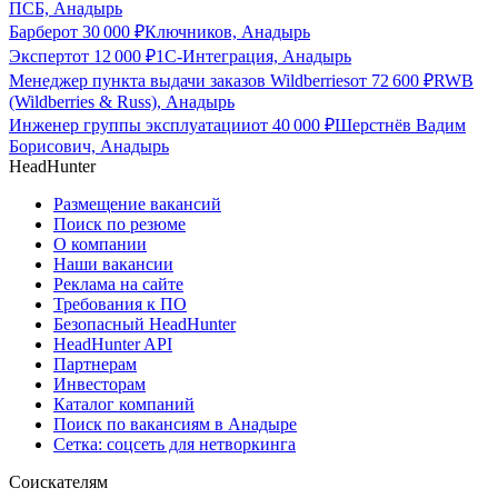
ПСБ, Анадырь
Барбер
от
30 000
₽
Ключников, Анадырь
Эксперт
от
12 000
₽
1С-Интеграция, Анадырь
Менеджер пункта выдачи заказов Wildberries
от
72 600
₽
RWB
(Wildberries & Russ), Анадырь
Инженер группы эксплуатации
от
40 000
₽
Шерстнёв Вадим
Борисович, Анадырь
HeadHunter
Размещение вакансий
Поиск по резюме
О компании
Наши вакансии
Реклама на сайте
Требования к ПО
Безопасный HeadHunter
HeadHunter API
Партнерам
Инвесторам
Каталог компаний
Поиск по вакансиям в Анадыре
Сетка: соцсеть для нетворкинга
Соискателям