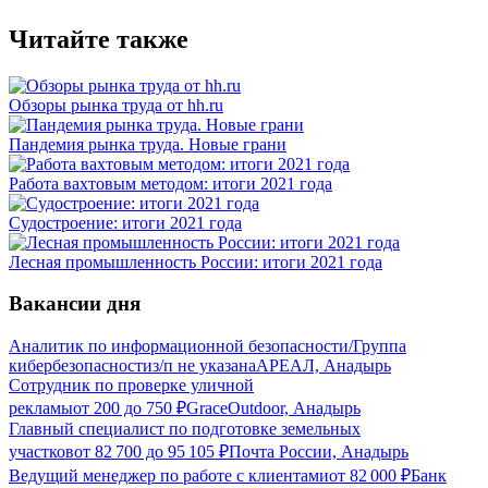
Читайте также
Обзоры рынка труда от hh.ru
Пандемия рынка труда. Новые грани
Работа вахтовым методом: итоги 2021 года
Судостроение: итоги 2021 года
Лесная промышленность России: итоги 2021 года
Вакансии дня
Аналитик по информационной безопасности/Группа
кибербезопасности
з/п не указана
АРЕАЛ, Анадырь
Сотрудник по проверке уличной
рекламы
от
200
до
750
₽
GraceOutdoor, Анадырь
Главный специалист по подготовке земельных
участков
от
82 700
до
95 105
₽
Почта России, Анадырь
Ведущий менеджер по работе с клиентами
от
82 000
₽
Банк