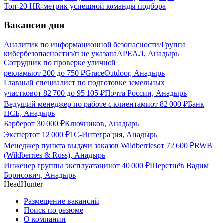
Топ-20 HR-метрик успешной команды подбора
Вакансии дня
Аналитик по информационной безопасности/Группа
кибербезопасности
з/п не указана
АРЕАЛ, Анадырь
Сотрудник по проверке уличной
рекламы
от
200
до
750
₽
GraceOutdoor, Анадырь
Главный специалист по подготовке земельных
участков
от
82 700
до
95 105
₽
Почта России, Анадырь
Ведущий менеджер по работе с клиентами
от
82 000
₽
Банк
ПСБ, Анадырь
Барбер
от
30 000
₽
Ключников, Анадырь
Эксперт
от
12 000
₽
1С-Интеграция, Анадырь
Менеджер пункта выдачи заказов Wildberries
от
72 600
₽
RWB
(Wildberries & Russ), Анадырь
Инженер группы эксплуатации
от
40 000
₽
Шерстнёв Вадим
Борисович, Анадырь
HeadHunter
Размещение вакансий
Поиск по резюме
О компании