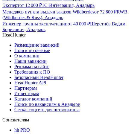
Эксперт
от
12 000
₽
1С-Интеграция, Анадырь
Менеджер пункта выдачи заказов Wildberries
от
72 600
₽
RWB
(Wildberries & Russ), Анадырь
Инженер группы эксплуатации
от
40 000
₽
Шерстнёв Вадим
Борисович, Анадырь
HeadHunter
Размещение вакансий
Поиск по резюме
О компании
Наши вакансии
Реклама на сайте
Требования к ПО
Безопасный HeadHunter
HeadHunter API
Партнерам
Инвесторам
Каталог компаний
Поиск по вакансиям в Анадыре
Сетка: соцсеть для нетворкинга
Соискателям
hh PRO