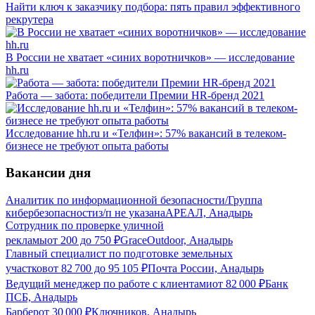
Найти ключ к заказчику подбора: пять правил эффективного
рекрутера
В России не хватает «синих воротничков» — исследование
hh.ru
Работа — забота: победители Премии HR-бренд 2021
Исследование hh.ru и «Телфин»: 57% вакансий в телеком-
бизнесе не требуют опыта работы
Вакансии дня
Аналитик по информационной безопасности/Группа
кибербезопасности
з/п не указана
АРЕАЛ, Анадырь
Сотрудник по проверке уличной
рекламы
от
200
до
750
₽
GraceOutdoor, Анадырь
Главный специалист по подготовке земельных
участков
от
82 700
до
95 105
₽
Почта России, Анадырь
Ведущий менеджер по работе с клиентами
от
82 000
₽
Банк
ПСБ, Анадырь
Барбер
от
30 000
₽
Ключников, Анадырь