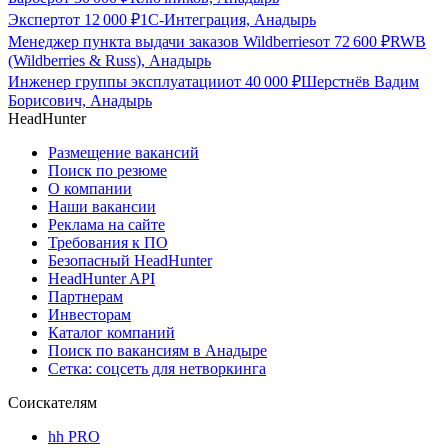
Эксперт
от
12 000
₽
1С-Интеграция, Анадырь
Менеджер пункта выдачи заказов Wildberries
от
72 600
₽
RWB
(Wildberries & Russ), Анадырь
Инженер группы эксплуатации
от
40 000
₽
Шерстнёв Вадим
Борисович, Анадырь
HeadHunter
Размещение вакансий
Поиск по резюме
О компании
Наши вакансии
Реклама на сайте
Требования к ПО
Безопасный HeadHunter
HeadHunter API
Партнерам
Инвесторам
Каталог компаний
Поиск по вакансиям в Анадыре
Сетка: соцсеть для нетворкинга
Соискателям
hh PRO