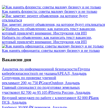
Как нанять флориста: советы малому бизнесу и не только
Вас заметят: рецепт объявления, на которое будут откликаться
Набрать по объявлению: как написать текст вакансии,
который привлечёт внимание. Инструкция для ИП
Как нанять официанта: советы малому бизнесу и не только
Вакансии дня
Аналитик по информационной безопасности/Группа
кибербезопасности
з/п не указана
АРЕАЛ, Анадырь
Сотрудник по проверке уличной
рекламы
от
200
до
750
₽
GraceOutdoor, Анадырь
Главный специалист по подготовке земельных
участков
от
82 700
до
95 105
₽
Почта России, Анадырь
Ведущий менеджер по работе с клиентами
от
82 000
₽
Банк
ПСБ, Анадырь
Барбер
от
30 000
₽
Ключников, Анадырь