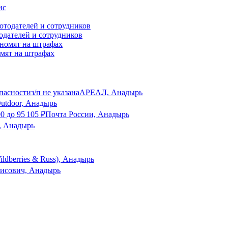
одателей и сотрудников
омят на штрафах
пасности
з/п не указана
АРЕАЛ, Анадырь
utdoor, Анадырь
00
до
95 105
₽
Почта России, Анадырь
, Анадырь
ldberries & Russ), Анадырь
исович, Анадырь