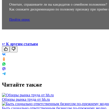
Ответьте, спрашиваете ли вы кандидатов о семейном положении?
Как снижаете дискриминацию по половому признаку при приёме 
Пройти опрос
↩
К другим статьям
Читайте также
Обзоры рынка труда от hh.ru
Быть социально ответственным бизнесом по-прежнему модно