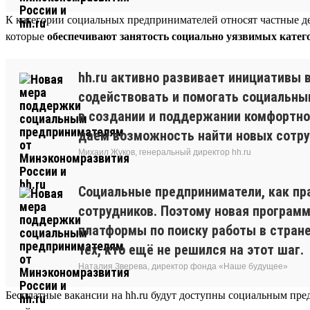
К категории социальных предпринимателей относят частные де
которые
обеспечивают занятость социально уязвимых катег
hh.ru активно развивает инициативы
содействовать и помогать социальны
в создании и поддержании комфортно
даём возможность найти новых сотруд
Михаил Жуков, генеральный директор hh.ru
Социальные предприниматели, как пр
сотрудников. Поэтому новая програм
платформы по поиску работы в стране
тех, кто ещё не решился на этот шаг.
Наталия Зверева, директор фонда «Наше будущее»
Бесплатные вакансии на hh.ru будут доступны социальным пр