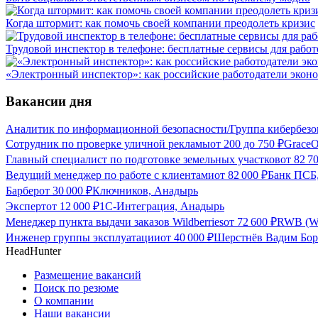
Когда штормит: как помочь своей компании преодолеть кризис
Трудовой инспектор в телефоне: бесплатные сервисы для работ
«Электронный инспектор»: как российские работодатели экон
Вакансии дня
Аналитик по информационной безопасности/Группа кибербезо
Сотрудник по проверке уличной рекламы
от
200
до
750
₽
GraceO
Главный специалист по подготовке земельных участков
от
82 7
Ведущий менеджер по работе с клиентами
от
82 000
₽
Банк ПСБ
Барбер
от
30 000
₽
Ключников, Анадырь
Эксперт
от
12 000
₽
1С-Интеграция, Анадырь
Менеджер пункта выдачи заказов Wildberries
от
72 600
₽
RWB (Wi
Инженер группы эксплуатации
от
40 000
₽
Шерстнёв Вадим Бор
HeadHunter
Размещение вакансий
Поиск по резюме
О компании
Наши вакансии