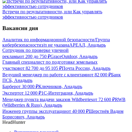
Встречи по результативности, или Как управлять
эффективностью сотрудников
Вакансии дня
Аналитик по информационной безопасности/Группа
кибербезопасности
з/п не указана
АРЕАЛ, Анадырь
Сотрудник по проверке уличной
рекламы
от
200
до
750
₽
GraceOutdoor, Анадырь
Главный специалист по подготовке земельных
участков
от
82 700
до
95 105
₽
Почта России, Анадырь
Ведущий менеджер по работе с клиентами
от
82 000
₽
Банк
ПСБ, Анадырь
Барбер
от
30 000
₽
Ключников, Анадырь
Эксперт
от
12 000
₽
1С-Интеграция, Анадырь
Менеджер пункта выдачи заказов Wildberries
от
72 600
₽
RWB
(Wildberries & Russ), Анадырь
Инженер группы эксплуатации
от
40 000
₽
Шерстнёв Вадим
Борисович, Анадырь
HeadHunter