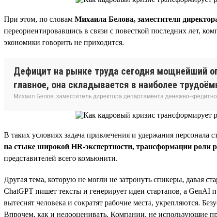
При этом, по словам
Михаила Белова, заместителя директор
переориентировавшись в связи с повесткой последних лет, ком
экономики говорить не приходится.
Дефицит на рынке труда сегодня мощнейший ог
главное, она складывается в наиболее трудоёмк
Михаил Белов, заместитель директора департамента денежно-кредитно
В таких условиях задача привлечения и удержания персонала с
на стыке широкой HR-экспертности, трансформации роли 
представителей всего комьюнити.
Другая тема, которую не могли не затронуть спикеры, давая ст
ChatGPT пишет тексты и генерирует идеи стартапов, а GenAI п
вытеснят человека и сократят рабочие места, укрепляются. Без
Впрочем, как и недооценивать. Компании, не использующие пр