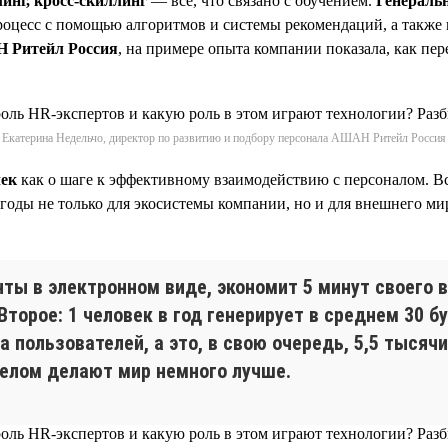
инг, кросс-скиллинг
— всё, что связано с обучением.
Генеральн
процесс с помощью алгоритмов и системы рекомендаций, а такж
Н Ритейл Россия
, на примере опыта компании показала, как пе
Екатерина Недельчо, директор по развитию и подбору персонала АШАН Ритейл Россия
чек
как о шаге к эффективному взаимодействию с персоналом. Все
ыгоды не только для экосистемы компании, но и для внешнего м
ты в электронном виде, экономит 5 минут своего в
 Второе: 1 человек в год генерирует в среднем 30
 пользователей, а это, в свою очередь, 5,5 тысяч
целом делают мир немного лучше.