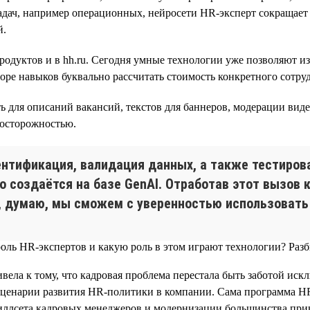
адач, например операционных, нейросети HR-эксперт сокращает
й.
родуктов и в hh.ru. Сегодня умные технологии уже позволяют и
яторе навыков буквально рассчитать стоимость конкретного сотруд
для описаний вакансий, текстов для баннеров, модерации видео
 осторожностью.
ентификация, валидация данных, а также тестиров
 создаётся на базе GenAI. Отработав этот вызов ка
 думаю, мы сможем с уверенностью использовать G
вела к тому, что кадровая проблема перестала быть заботой ис
ценарии развития HR-политики в компании. Сама программа HR Di
ллсета кадровых менеджеров и модернизации большинства прив