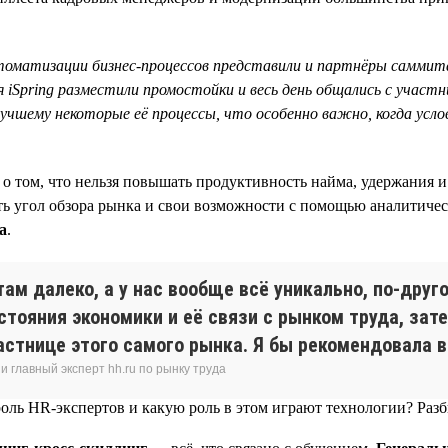
томатизации бизнес-процессов представили и партнёры саммита
iSpring разместили промостойки и весь день общались с участ
лучшему некоторые её процессы, что особенно важно, когда усл
о том, что нельзя повышать продуктивность найма, удержания и
ть угол обзора рынка и свои возможности с помощью аналитическ
а
.
там далеко, а у нас вообще всё уникально, по-друг
остояния экономики и её связи с рынком труда, за
астнице этого самого рынка. Я бы рекомендовала в
 главный эксперт hh.ru по рынку труда