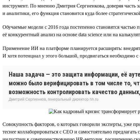
инструмент. По мнению Дмитрия Сергиенкова, доверяя часть з
и аналитики, его функция становится куда более стратегическо
Обучаемые модели с 2016 года постепенно становятся частью п
её конкурентный анализ на основе data science или на калькул
Применение ИИ на платформе планируется расширять: внедрять 
И хотя потенциал у этого большой, продвигаться необходимо с
Наша задача — это защита информации, её аут
можно было верифицировать в том числе то, что
возможность контролировать качество данных,
Дмитрий Сергиенков, генеральный директор hh.ru
Совокупность факторов, о которых говорили эксперты, уже при
теснее коллаборироваться с СЕО и самостоятельно предлагать с
индустрии к совершенствованию HR-методик, расширению ски