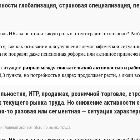
астности глобализация, страновая специализация, 
тся, так как оснований для улучшения демографической ситуации
да не поправят даже пенсионная реформа или активное привлече
й ситуации
разрыв между соискательской активностью и рабо
,3 пункта, но потребность в кадрах продолжает расти, а люди вс
ьностях, ИТР, продажах, розничной торговле, стро
к текущего рынка труда. Но снижение активности 
кая-то разовая или сегментная — ситуация характер
 главный эксперт hh.ru по рынку труда