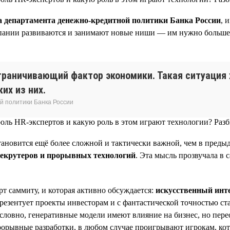
а департамента денежно-кредитной политики Банка России
, 
пании развиваются и занимают новые ниши — им нужно больше лю
раничивающий фактор экономики. Такая ситуация 
их из них.
й политики Банка России
тановится ещё более сложной и тактически важной, чем в преды
рекрутеров и прорывных технологий
. Эта мысль прозвучала в 
арт саммиту, и которая активно обсуждается:
искусственный инт
резентует проекты инвесторам и с фантастической точностью ста
условно, генеративные модели имеют влияние на бизнес, но пере
орывные разработки, в любом случае проигрывают игрокам, кот