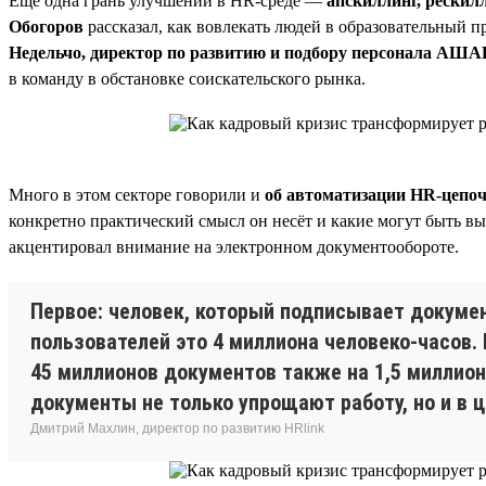
Ещё одна грань улучшений в HR-среде —
апскиллинг, рескилл
Обогоров
рассказал, как вовлекать людей в образовательный 
Недельчо, директор по развитию и подбору персонала АША
в команду в обстановке соискательского рынка.
Много в этом секторе говорили и
об автоматизации HR-цепо
конкретно практический смысл он несёт и какие могут быть в
акцентировал внимание на электронном документообороте.
Первое: человек, который подписывает докумен
пользователей это 4 миллиона человеко-часов.
45 миллионов документов также на 1,5 миллиона
документы не только упрощают работу, но и в 
Дмитрий Махлин, директор по развитию HRlink