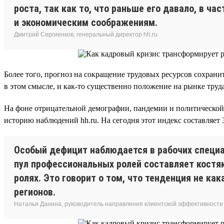
роста, так как то, что раньше его давало, в ч
и экономическим соображениям.
Дмитрий Сергиенков, генеральный директор hh.ru
Более того, прогноз на сокращение трудовых ресурсов сохрани
в этом смысле, и как-то существенно положение на рынке тру
На фоне отрицательной демографии, пандемии и политическо
историю наблюдений hh.ru. На сегодня этот индекс составляет 3
Особый дефицит наблюдается в рабочих специал
пул профессиональных ролей составляет костя
ролях. Это говорит о том, что тенденция не ка
регионов.
Наталья Данина, руководитель направления клиентской эффективности и