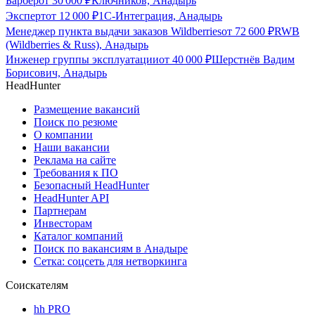
Барбер
от
30 000
₽
Ключников, Анадырь
Эксперт
от
12 000
₽
1С-Интеграция, Анадырь
Менеджер пункта выдачи заказов Wildberries
от
72 600
₽
RWB
(Wildberries & Russ), Анадырь
Инженер группы эксплуатации
от
40 000
₽
Шерстнёв Вадим
Борисович, Анадырь
HeadHunter
Размещение вакансий
Поиск по резюме
О компании
Наши вакансии
Реклама на сайте
Требования к ПО
Безопасный HeadHunter
HeadHunter API
Партнерам
Инвесторам
Каталог компаний
Поиск по вакансиям в Анадыре
Сетка: соцсеть для нетворкинга
Соискателям
hh PRO