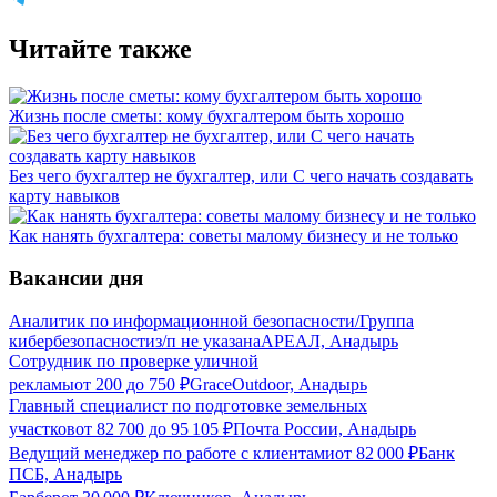
Читайте также
Жизнь после сметы: кому бухгалтером быть хорошо
Без чего бухгалтер не бухгалтер, или С чего начать создавать
карту навыков
Как нанять бухгалтера: советы малому бизнесу и не только
Вакансии дня
Аналитик по информационной безопасности/Группа
кибербезопасности
з/п не указана
АРЕАЛ, Анадырь
Сотрудник по проверке уличной
рекламы
от
200
до
750
₽
GraceOutdoor, Анадырь
Главный специалист по подготовке земельных
участков
от
82 700
до
95 105
₽
Почта России, Анадырь
Ведущий менеджер по работе с клиентами
от
82 000
₽
Банк
ПСБ, Анадырь