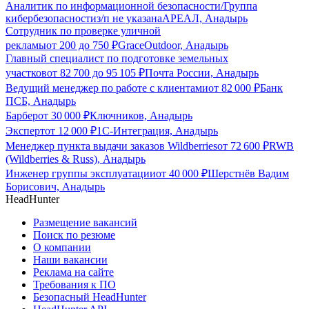
Аналитик по информационной безопасности/Группа
кибербезопасности
з/п не указана
АРЕАЛ, Анадырь
Сотрудник по проверке уличной
рекламы
от
200
до
750
₽
GraceOutdoor, Анадырь
Главный специалист по подготовке земельных
участков
от
82 700
до
95 105
₽
Почта России, Анадырь
Ведущий менеджер по работе с клиентами
от
82 000
₽
Банк
ПСБ, Анадырь
Барбер
от
30 000
₽
Ключников, Анадырь
Эксперт
от
12 000
₽
1С-Интеграция, Анадырь
Менеджер пункта выдачи заказов Wildberries
от
72 600
₽
RWB
(Wildberries & Russ), Анадырь
Инженер группы эксплуатации
от
40 000
₽
Шерстнёв Вадим
Борисович, Анадырь
HeadHunter
Размещение вакансий
Поиск по резюме
О компании
Наши вакансии
Реклама на сайте
Требования к ПО
Безопасный HeadHunter