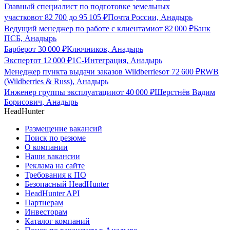
Главный специалист по подготовке земельных
участков
от
82 700
до
95 105
₽
Почта России, Анадырь
Ведущий менеджер по работе с клиентами
от
82 000
₽
Банк
ПСБ, Анадырь
Барбер
от
30 000
₽
Ключников, Анадырь
Эксперт
от
12 000
₽
1С-Интеграция, Анадырь
Менеджер пункта выдачи заказов Wildberries
от
72 600
₽
RWB
(Wildberries & Russ), Анадырь
Инженер группы эксплуатации
от
40 000
₽
Шерстнёв Вадим
Борисович, Анадырь
HeadHunter
Размещение вакансий
Поиск по резюме
О компании
Наши вакансии
Реклама на сайте
Требования к ПО
Безопасный HeadHunter
HeadHunter API
Партнерам
Инвесторам
Каталог компаний