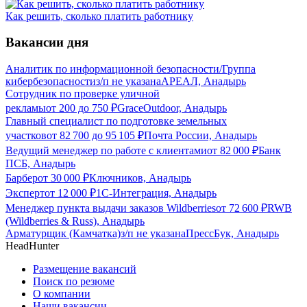
Как решить, сколько платить работнику
Вакансии дня
Аналитик по информационной безопасности/Группа
кибербезопасности
з/п не указана
АРЕАЛ, Анадырь
Сотрудник по проверке уличной
рекламы
от
200
до
750
₽
GraceOutdoor, Анадырь
Главный специалист по подготовке земельных
участков
от
82 700
до
95 105
₽
Почта России, Анадырь
Ведущий менеджер по работе с клиентами
от
82 000
₽
Банк
ПСБ, Анадырь
Барбер
от
30 000
₽
Ключников, Анадырь
Эксперт
от
12 000
₽
1С-Интеграция, Анадырь
Менеджер пункта выдачи заказов Wildberries
от
72 600
₽
RWB
(Wildberries & Russ), Анадырь
Арматурщик (Камчатка)
з/п не указана
ПрессБук, Анадырь
HeadHunter
Размещение вакансий
Поиск по резюме
О компании
Наши вакансии