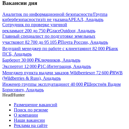
Вакансии дня
Аналитик по информационной безопасности/Группа
кибербезопасности
з/п не указана
АРЕАЛ, Анадырь
Сотрудник по проверке уличной
рекламы
от
200
до
750
₽
GraceOutdoor, Анадырь
Главный специалист по подготовке земельных
участков
от
82 700
до
95 105
₽
Почта России, Анадырь
Ведущий менеджер по работе с клиентами
от
82 000
₽
Банк
ПСБ, Анадырь
Барбер
от
30 000
₽
Ключников, Анадырь
Эксперт
от
12 000
₽
1С-Интеграция, Анадырь
Менеджер пункта выдачи заказов Wildberries
от
72 600
₽
RWB
(Wildberries & Russ), Анадырь
Инженер группы эксплуатации
от
40 000
₽
Шерстнёв Вадим
Борисович, Анадырь
HeadHunter
Размещение вакансий
Поиск по резюме
О компании
Наши вакансии
Реклама на сайте