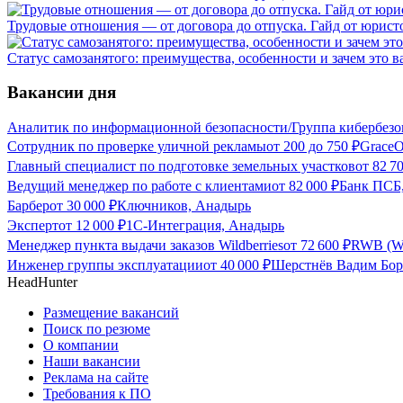
Трудовые отношения — от договора до отпуска. Гайд от юристо
Статус самозанятого: преимущества, особенности и зачем это в
Вакансии дня
Аналитик по информационной безопасности/Группа кибербезо
Сотрудник по проверке уличной рекламы
от
200
до
750
₽
GraceO
Главный специалист по подготовке земельных участков
от
82 7
Ведущий менеджер по работе с клиентами
от
82 000
₽
Банк ПСБ
Барбер
от
30 000
₽
Ключников, Анадырь
Эксперт
от
12 000
₽
1С-Интеграция, Анадырь
Менеджер пункта выдачи заказов Wildberries
от
72 600
₽
RWB (Wi
Инженер группы эксплуатации
от
40 000
₽
Шерстнёв Вадим Бор
HeadHunter
Размещение вакансий
Поиск по резюме
О компании
Наши вакансии
Реклама на сайте
Требования к ПО