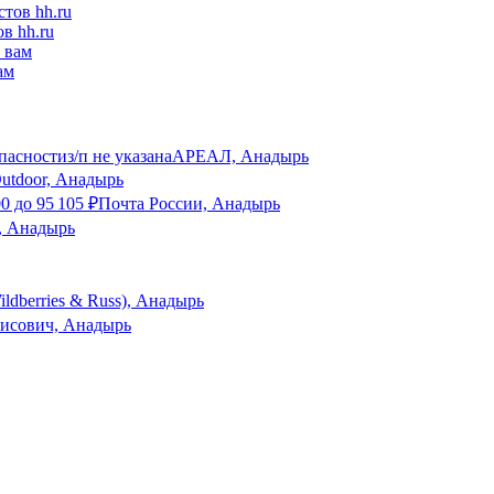
в hh.ru
ам
пасности
з/п не указана
АРЕАЛ, Анадырь
utdoor, Анадырь
00
до
95 105
₽
Почта России, Анадырь
, Анадырь
ldberries & Russ), Анадырь
исович, Анадырь