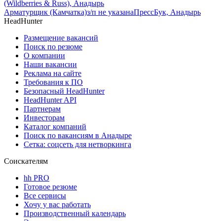
(Wildberries & Russ), Анадырь
Арматурщик (Камчатка)
з/п не указана
ПрессБук, Анадырь
HeadHunter
Размещение вакансий
Поиск по резюме
О компании
Наши вакансии
Реклама на сайте
Требования к ПО
Безопасный HeadHunter
HeadHunter API
Партнерам
Инвесторам
Каталог компаний
Поиск по вакансиям в Анадыре
Сетка: соцсеть для нетворкинга
Соискателям
hh PRO
Готовое резюме
Все сервисы
Хочу у вас работать
Производственный календарь