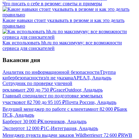
Что писать о себе в резюме: советы и примеры
Какие навыки стоит указывать в резюме и как это делать
правильно
Как использовать hh.ru по максимуму: все возможности
сервиса для соискателей
Вакансии дня
Аналитик по информационной безопасности/Группа
кибербезопасности
з/п не указана
АРЕАЛ, Анадырь
Сотрудник по проверке уличной
рекламы
от
200
до
750
₽
GraceOutdoor, Анадырь
Главный специалист по подготовке земельных
участков
от
82 700
до
95 105
₽
Почта России, Анадырь
Ведущий менеджер по работе с клиентами
от
82 000
₽
Банк
ПСБ, Анадырь
Барбер
от
30 000
₽
Ключников, Анадырь
Эксперт
от
12 000
₽
1С-Интеграция, Анадырь
Менеджер пункта выдачи заказов Wildberries
от
72 600
₽
RWB