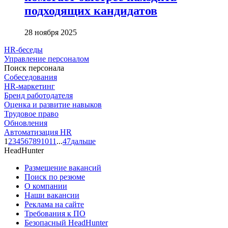
подходящих кандидатов
28 ноября 2025
HR-беседы
Управление персоналом
Поиск персонала
Собеседования
HR-маркетинг
Бренд работодателя
Оценка и развитие навыков
Трудовое право
Обновления
Автоматизация HR
1
2
3
4
5
6
7
8
9
10
11
...
47
дальше
HeadHunter
Размещение вакансий
Поиск по резюме
О компании
Наши вакансии
Реклама на сайте
Требования к ПО
Безопасный HeadHunter