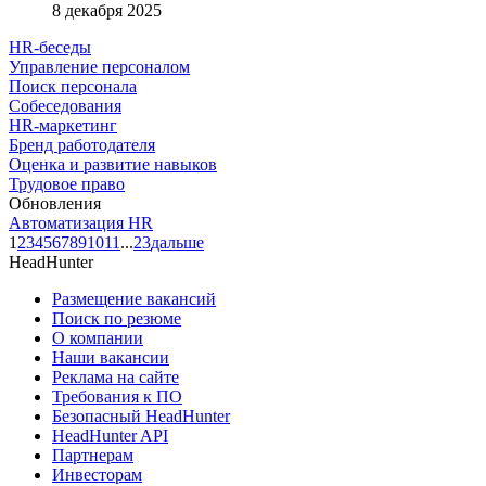
8 декабря 2025
HR-беседы
Управление персоналом
Поиск персонала
Собеседования
HR-маркетинг
Бренд работодателя
Оценка и развитие навыков
Трудовое право
Обновления
Автоматизация HR
1
2
3
4
5
6
7
8
9
10
11
...
23
дальше
HeadHunter
Размещение вакансий
Поиск по резюме
О компании
Наши вакансии
Реклама на сайте
Требования к ПО
Безопасный HeadHunter
HeadHunter API
Партнерам
Инвесторам