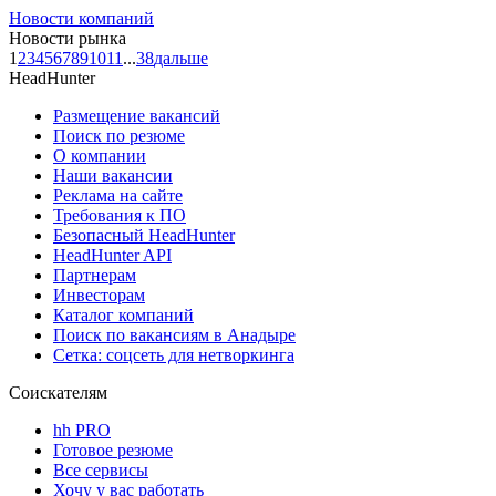
Новости компаний
Новости рынка
1
2
3
4
5
6
7
8
9
10
11
...
38
дальше
HeadHunter
Размещение вакансий
Поиск по резюме
О компании
Наши вакансии
Реклама на сайте
Требования к ПО
Безопасный HeadHunter
HeadHunter API
Партнерам
Инвесторам
Каталог компаний
Поиск по вакансиям в Анадыре
Сетка: соцсеть для нетворкинга
Соискателям
hh PRO
Готовое резюме
Все сервисы
Хочу у вас работать