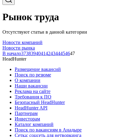
Рынок труда
Отсутствуют статьи в данной категории
Новости компаний
Новости рынка
В начало
37
38
39
40
41
42
43
44
45
46
47
HeadHunter
Размещение вакансий
Поиск по резюме
О компании
Наши вакансии
Реклама на сайте
Требования к ПО
Безопасный HeadHunter
HeadHunter API
Партнерам
Инвесторам
Каталог компаний
Поиск по вакансиям в Анадыре
Сетка: соцсеть для нетворкинга