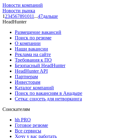
Новости компаний
Новости рынка
1
2
3
4
5
6
7
8
9
10
11
...
47
дальше
HeadHunter
Размещение вакансий
Поиск по резюме
О компании
Наши вакансии
Реклама на сайте
Требования к ПО
Безопасный HeadHunter
HeadHunter API
Партнерам
Инвесторам
Каталог компаний
Поиск по вакансиям в Анадыре
Сетка: соцсеть для нетворкинга
Соискателям
hh PRO
Готовое резюме
Все сервисы
Хочу у вас работать