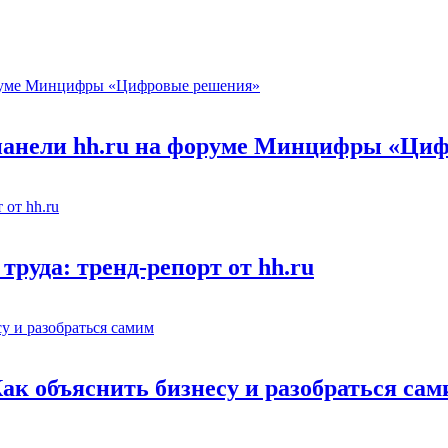
 панели hh.ru на форуме Минцифры «Ци
труда: тренд-репорт от hh.ru
Как объяснить бизнесу и разобраться са