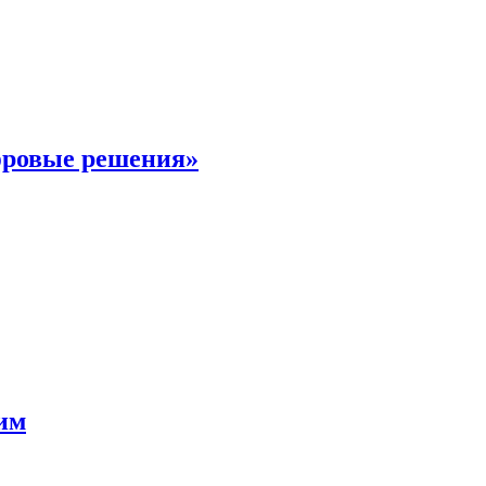
фровые решения»
мим