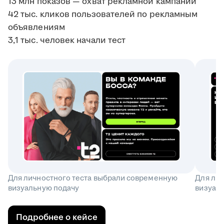
13 млн показов — охват рекламной кампании
42 тыс. кликов пользователей по рекламным
объявлениям
3,1 тыс. человек начали тест
Для личностного теста выбрали современную
Для ли
визуальную подачу
визуал
Подробнее о кейсе