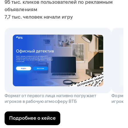
95 тыс. кликов пользователей по рекламным
объявлениям
7,7 тыс. человек начали игру
Формат от первого лица нативно погружает
Формат 
игроков в рабочую атмосферу ВТБ
игроков
Подробнее о кейсе