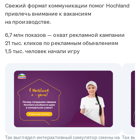
Свежий формат коммуникации помог Hochland
привлечь внимание к вакансиям
на производстве.
6,7 млн показов — охват рекламной кампании
21 тыс. кликов по рекламным объявлениям
1,5 тыс. человек начали игру
Так выглядел интерактивный симулятор смены на
Так выг