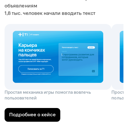
объявлениям
1,8 тыс. человек начали вводить текст
Простая механика игры помогла вовлечь
Простая
пользователей
пользо
Подробнее о кейсе