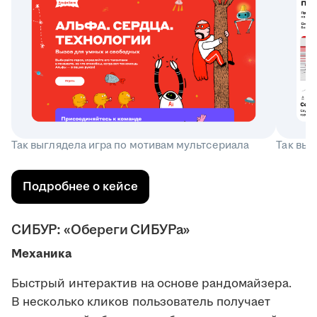
Так выглядела игра по мотивам мультсериала
Так выг
Подробнее о кейсе
СИБУР: «Обереги СИБУРа»
Механика
Быстрый интерактив на основе рандомайзера.
В несколько кликов пользователь получает