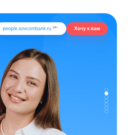
18+
Хочу к вам
people.sovcombank.ru