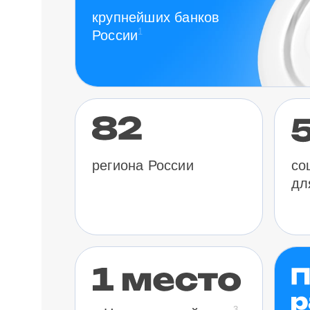
крупнейших банков
1
России
региона России
со
дл
3