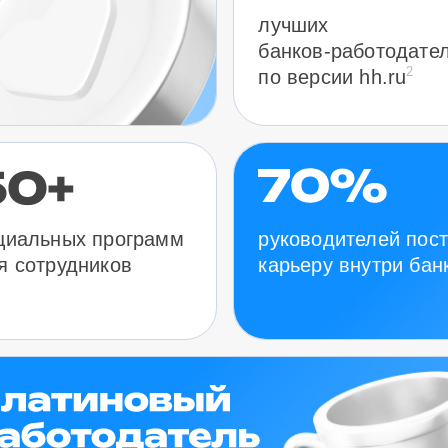
лучших
банков-работодате
2
по версии hh.ru
руководителей пос
циальных программ
карьеру внутри бан
я сотрудников