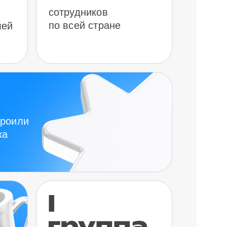
сотрудников
по всей стране
лей
троили
ка