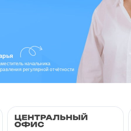
арья
аместитель начальника
равления регулярной отчётности