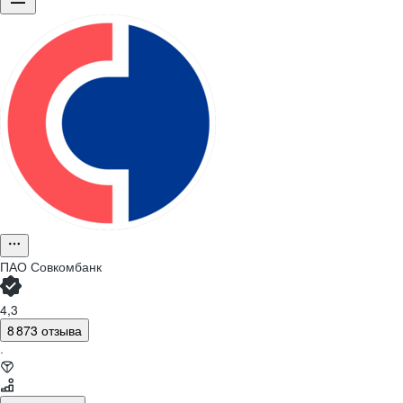
ПАО
Совкомбанк
4,3
8 873 отзыва
·