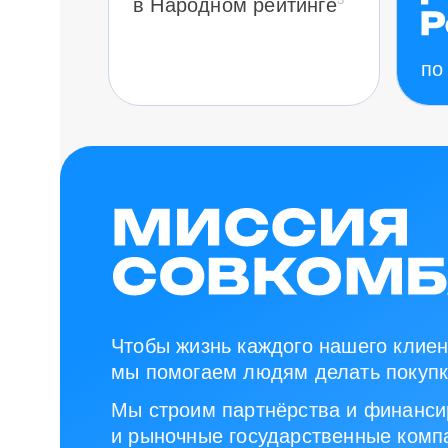
в Народном рейтинге
по
Чтобы жизнь каждого нашего клиен
мы помогаем людям делать покупк
Мы строим партнёрства и финанси
и рыночные государственные компа