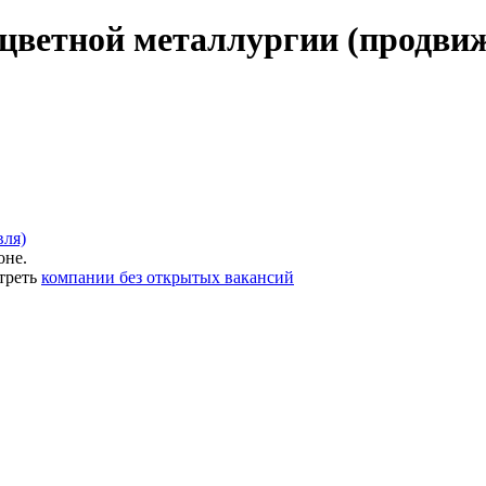
цветной металлургии (продвиже
вля)
оне.
треть
компании без открытых вакансий