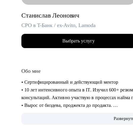
Станислав Леонович
CPO в T-Банк / ex-Avito, Lamoda
Выбрать услугу
Обо мне
• Сертифицированный и действующий ментор
• 10 лет интенсивного опыта в IT. Изучил 600+ резю
консультаций. Активно участвую в процессах найма 
• Вырос от биздева, проджекта до продакта.
• В Т-Банке развиваю нефинансовые сервисы, руков
Развернут
• Отвечаю за 3 продуктовых направления, юнит-экон
продуктовой