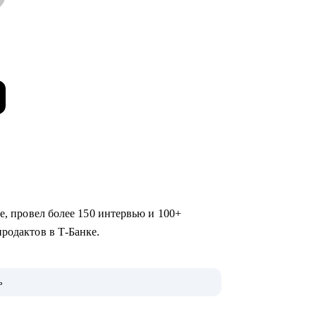
ме, провел более 150 интервью и 100+
продактов в Т-Банке.
ожу продуктами funtech- Афиша и Рестораны
ь
омику, PnL, создание и реализацию