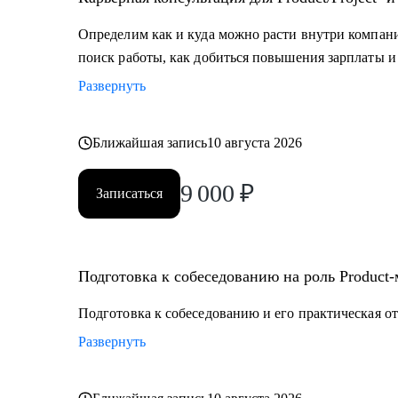
продуктом.
Определим как и куда можно расти внутри компании
Кому могу помочь:
поиск работы, как добиться повышения зарплаты и 
• Тем, кто хочет войти в IT и начать строить карьеру с
Развернуть
• Для уже опытных специалистов в сфере Project/Prod
расти
Ближайшая запись
10 августа 2026
9 000
₽
Записаться
Подготовка к собеседованию на роль Product
Подготовка к собеседованию и его практическая от
Развернуть