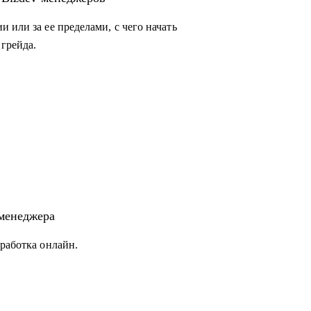
 или за ее пределами, с чего начать
грейда.
 нуля, но не знает с чего начать
uct- и Bizdev-менеджеров, которые хотят
-менеджера
работка онлайн.