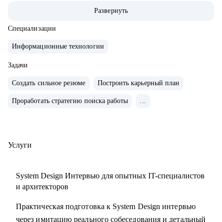
• 200+ часов аудита B2B: реальная практика и понимание
Развернуть
работающих решений.
• 400+ собеседований проведенных для того, чтобы
Специализации
собрать команды, которые действительно работают
Информационные технологии
С чем помогу:
Задачи
• Карьерные цели в ИТ-архитектуре
Создать сильное резюме
Построить карьерный план
• Резюме и подготовка к собеседованиям
Проработать стратегию поиска работы
...
• Навыки проектирования архитектуры
• Связь технологий и бизнес-ценности
• Лидерство и коммуникации
• Обратная связь и мотивация
Услуги
• Внедрение архитектурной функции
• ИТ-ландшафт и дорожная карта
System Design Интервью для опытных IT-специалистов
• ИТ-трансформация
и архитекторов
Практическая подготовка к System Design интервью
Кому могу помочь:
через имитацию реального собеседования и детальный
• Техлидам/тимлидам: развитие в ИТ-архитектуре,