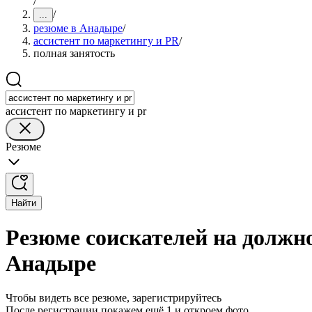
/
/
...
резюме в Анадыре
/
ассистент по маркетингу и PR
/
полная занятость
ассистент по маркетингу и pr
Резюме
Найти
Резюме соискателей на должно
Анадыре
Чтобы видеть все резюме, зарегистрируйтесь
После регистрации покажем ещё 1 и откроем фото