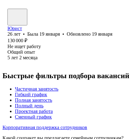
Юрист
26
лет
•
Была
19 января
•
Обновлено
19 января
130 000
₽
Не ищет работу
Общий опыт
5
лет
2
месяца
Быстрые фильтры подбора вакансий
Частичная занятость
Гибкий график
Полная занятость
Полный день
Проектная работа
Сменный график
Корпоративная поддержка сотрудников
Какой соцпакет вы предлагаете семейным сотрудникам?