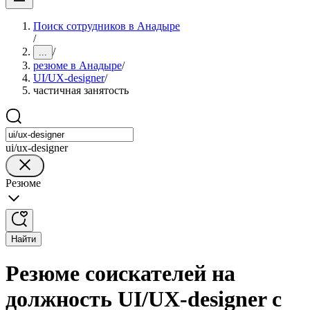
Поиск сотрудников в Анадыре
/
/
...
резюме в Анадыре
/
UI/UX-designer
/
частичная занятость
ui/ux-designer
Резюме
Найти
Резюме соискателей на
должность UI/UX-designer с