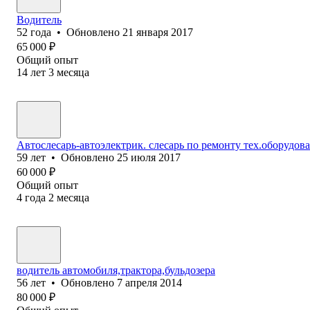
Водитель
52
года
•
Обновлено
21 января 2017
65 000
₽
Общий опыт
14
лет
3
месяца
Автослесарь-автоэлектрик. слесарь по ремонту тех.оборудов
59
лет
•
Обновлено
25 июля 2017
60 000
₽
Общий опыт
4
года
2
месяца
водитель автомобиля,трактора,бульдозера
56
лет
•
Обновлено
7 апреля 2014
80 000
₽