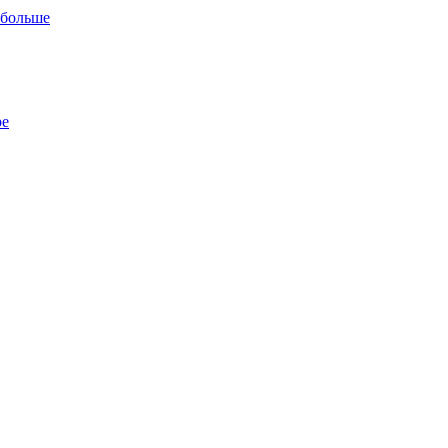
 больше
ре