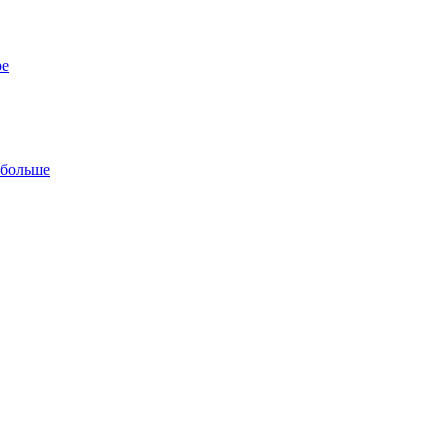
ре
 больше