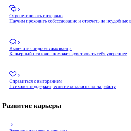
Отрепетировать интервью
Научим проходить собеседование и отвечать на неудобные
Вылечить синдром самозванца
Карьерный психолог поможет чувствовать себя увереннее
Справиться с выгоранием
Психолог поддержит, если не осталось сил на работу
Развитие карьеры
Развитие навыков и карьеры