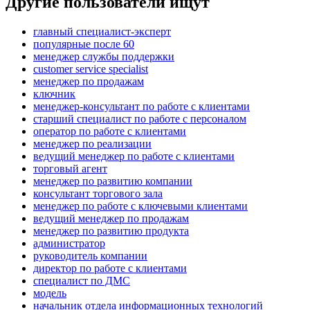
Другие пользователи ищут
главный специалист-эксперт
популярные после 60
менеджер службы поддержки
customer service specialist
менеджер по продажам
ключник
менеджер-консультант по работе с клиентами
старший специалист по работе с персоналом
оператор по работе с клиентами
менеджер по реализации
ведущий менеджер по работе с клиентами
торговый агент
менеджер по развитию компании
консультант торгового зала
менеджер по работе с ключевыми клиентами
ведущий менеджер по продажам
менеджер по развитию продукта
администратор
руководитель компании
директор по работе с клиентами
специалист по ДМС
модель
начальник отдела информационных технологий