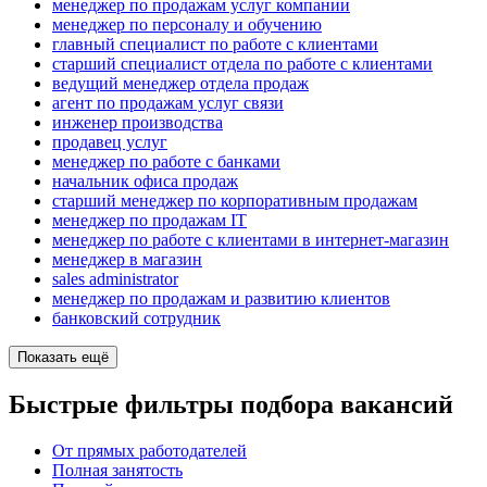
менеджер по продажам услуг компании
менеджер по персоналу и обучению
главный специалист по работе с клиентами
старший специалист отдела по работе с клиентами
ведущий менеджер отдела продаж
агент по продажам услуг связи
инженер производства
продавец услуг
менеджер по работе с банками
начальник офиса продаж
старший менеджер по корпоративным продажам
менеджер по продажам IT
менеджер по работе с клиентами в интернет-магазин
менеджер в магазин
sales administrator
менеджер по продажам и развитию клиентов
банковский сотрудник
Показать ещё
Быстрые фильтры подбора вакансий
От прямых работодателей
Полная занятость