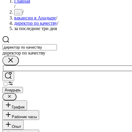
Главная
/
/
...
вакансии в Анадыре
/
директор по качеству
/
за последние три дня
директор по качеству
Анадырь
График
Рабочие часы
Опыт