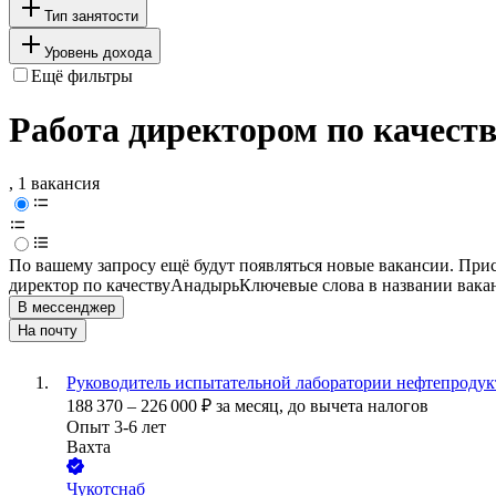
Тип занятости
Уровень дохода
Ещё фильтры
Работа директором по качеств
, 1 вакансия
По вашему запросу ещё будут появляться новые вакансии. При
директор по качеству
Анадырь
Ключевые слова в названии вака
В мессенджер
На почту
Руководитель испытательной лаборатории нефтепродук
188 370
–
226 000
₽
за месяц,
до вычета налогов
Опыт 3-6 лет
Вахта
Чукотснаб