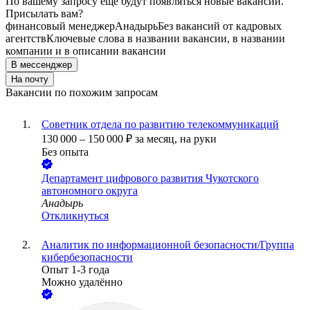
По вашему запросу ещё будут появляться новые вакансии.
Присылать вам?
финансовый менеджер
Анадырь
Без вакансий от кадровых
агентств
Ключевые слова в названии вакансии, в названии
компании и в описании вакансии
В мессенджер
На почту
Вакансии по похожим запросам
Советник отдела по развитию телекоммуникаций
130 000
–
150 000
₽
за месяц,
на руки
Без опыта
Департамент цифрового развития Чукотского
автономного округа
Анадырь
Откликнуться
Аналитик по информационной безопасности/Группа
кибербезопасности
Опыт 1-3 года
Можно удалённо