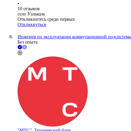
•
10
отзывов
село Уэлькаль
Откликнитесь среди первых
Откликнуться
Инженер по эксплуатации коммутационной подсистем
Без опыта
"МТС", Технический блок