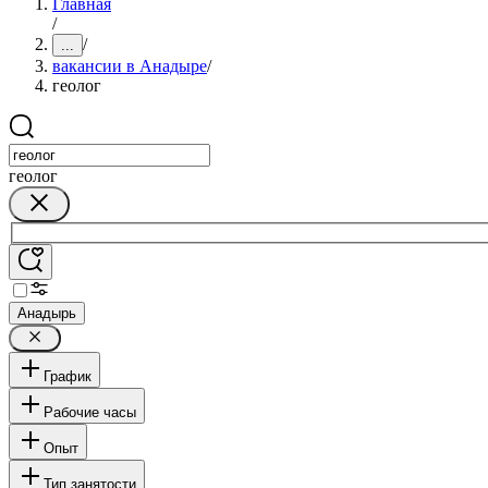
Главная
/
/
...
вакансии в Анадыре
/
геолог
геолог
Анадырь
График
Рабочие часы
Опыт
Тип занятости