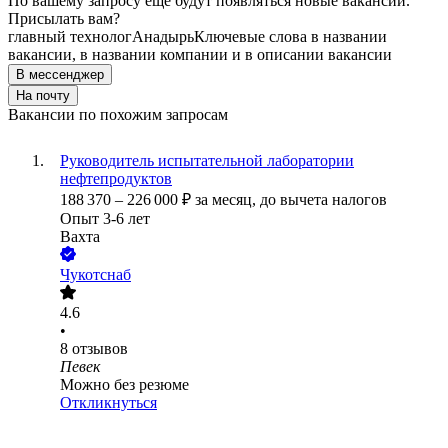
По вашему запросу ещё будут появляться новые вакансии.
Присылать вам?
главный технолог
Анадырь
Ключевые слова в названии
вакансии, в названии компании и в описании вакансии
В мессенджер
На почту
Вакансии по похожим запросам
Руководитель испытательной лаборатории
нефтепродуктов
188 370
–
226 000
₽
за месяц,
до вычета налогов
Опыт 3-6 лет
Вахта
Чукотснаб
4.6
•
8
отзывов
Певек
Можно без резюме
Откликнуться