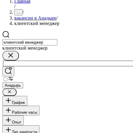
Главная
/
/
...
вакансии в Анадыре
/
клиентский менеджер
клиентский менеджер
Анадырь
График
Рабочие часы
Опыт
Тип занятости