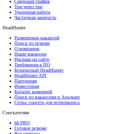
Сменный график
Три через три
Удаленная работа
Частичная занятость
HeadHunter
Размещение вакансий
Поиск по резюме
О компании
Наши вакансии
Реклама на сайте
Требования к ПО
Безопасный HeadHunter
HeadHunter API
Партнерам
Инвесторам
Каталог компаний
Поиск по вакансиям в Анадыре
Сетка: соцсеть для нетворкинга
Соискателям
hh PRO
Готовое резюме
Все сервисы