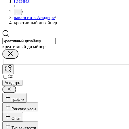
Главная
/
/
...
вакансии в Анадыре
/
креативный дизайнер
креативный дизайнер
Анадырь
График
Рабочие часы
Опыт
Тип занятости