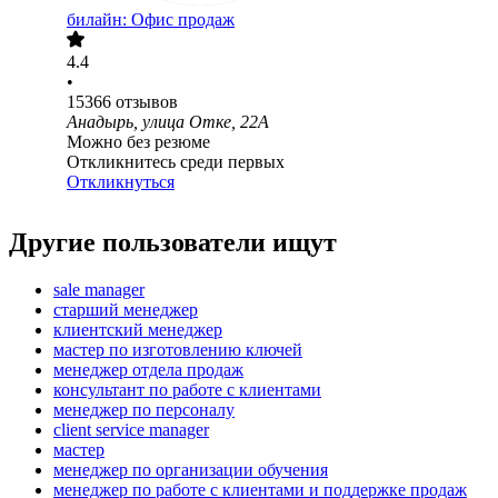
билайн: Офис продаж
4.4
•
15366
отзывов
Анадырь, улица Отке, 22А
Можно без резюме
Откликнитесь среди первых
Откликнуться
Другие пользователи ищут
sale manager
старший менеджер
клиентский менеджер
мастер по изготовлению ключей
менеджер отдела продаж
консультант по работе с клиентами
менеджер по персоналу
client service manager
мастер
менеджер по организации обучения
менеджер по работе с клиентами и поддержке продаж