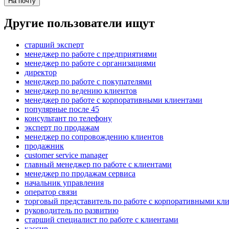
На почту
Другие пользователи ищут
старший эксперт
менеджер по работе с предприятиями
менеджер по работе с организациями
директор
менеджер по работе с покупателями
менеджер по ведению клиентов
менеджер по работе с корпоративными клиентами
популярные после 45
консультант по телефону
эксперт по продажам
менеджер по сопровождению клиентов
продажник
customer service manager
главный менеджер по работе с клиентами
менеджер по продажам сервиса
начальник управления
оператор связи
торговый представитель по работе с корпоративными кл
руководитель по развитию
старший специалист по работе с клиентами
кассир