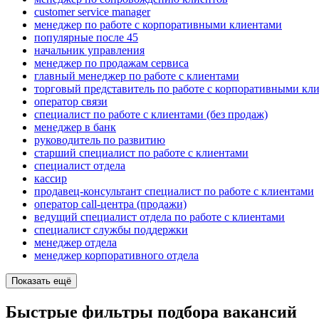
customer service manager
менеджер по работе с корпоративными клиентами
популярные после 45
начальник управления
менеджер по продажам сервиса
главный менеджер по работе с клиентами
торговый представитель по работе с корпоративными кл
оператор связи
специалист по работе с клиентами (без продаж)
менеджер в банк
руководитель по развитию
старший специалист по работе с клиентами
специалист отдела
кассир
продавец-консультант специалист по работе с клиентами
оператор call-центра (продажи)
ведущий специалист отдела по работе с клиентами
специалист службы поддержки
менеджер отдела
менеджер корпоративного отдела
Показать ещё
Быстрые фильтры подбора вакансий