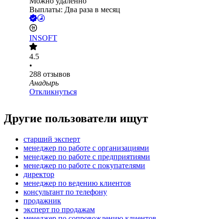
Можно удалённо
Выплаты: Два раза в месяц
INSOFT
4.5
•
288
отзывов
Анадырь
Откликнуться
Другие пользователи ищут
старший эксперт
менеджер по работе с организациями
менеджер по работе с предприятиями
менеджер по работе с покупателями
директор
менеджер по ведению клиентов
консультант по телефону
продажник
эксперт по продажам
менеджер по сопровождению клиентов