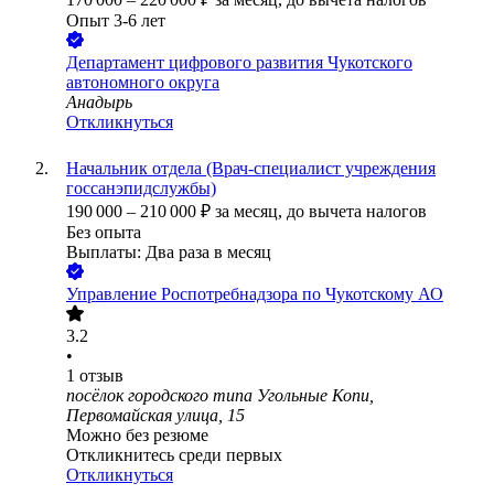
Опыт 3-6 лет
Департамент цифрового развития Чукотского
автономного округа
Анадырь
Откликнуться
Начальник отдела (Врач-специалист учреждения
госсанэпидслужбы)
190 000
–
210 000
₽
за месяц,
до вычета налогов
Без опыта
Выплаты: Два раза в месяц
Управление Роспотребнадзора по Чукотскому АО
3.2
•
1
отзыв
посёлок городского типа Угольные Копи,
Первомайская улица, 15
Можно без резюме
Откликнитесь среди первых
Откликнуться