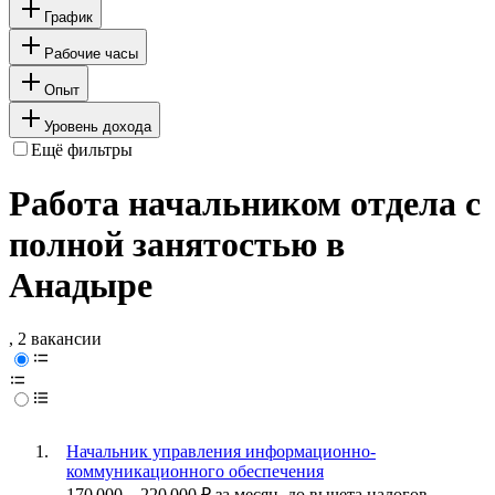
График
Рабочие часы
Опыт
Уровень дохода
Ещё фильтры
Работа начальником отдела с
полной занятостью в
Анадыре
, 2 вакансии
Начальник управления информационно-
коммуникационного обеспечения
170 000
–
220 000
₽
за месяц,
до вычета налогов