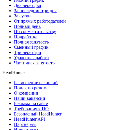
Гибкий график
Два через два
За последние три дня
За сутки
От прямых работодателей
Полный день
По совместительству
Подработка
Полная занятость
Сменный график
Три через три
Удаленная работа
Частичная занятость
HeadHunter
Размещение вакансий
Поиск по резюме
О компании
Наши вакансии
Реклама на сайте
Требования к ПО
Безопасный HeadHunter
HeadHunter API
Партнерам
Инвесторам