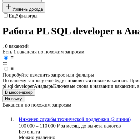
Уровень дохода
Ещё фильтры
Работа PL SQL developer в А
, 0 вакансий
Есть 1 вакансия по похожим запросам
Попробуйте изменить запрос или фильтры
По вашему запросу ещё будут появляться новые вакансии. При
pl sql developer
Анадырь
Ключевые слова в названии вакансии, 
В мессенджер
На почту
Вакансии по похожим запросам
Инженер службы технической поддержки (2 линия)
100 000
–
110 000
₽
за месяц,
до вычета налогов
Без опыта
Можно удалённо