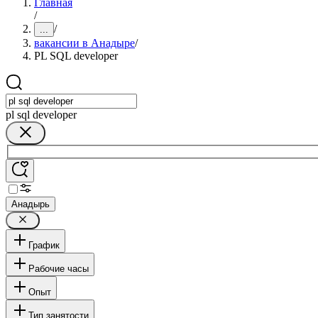
Главная
/
/
...
вакансии в Анадыре
/
PL SQL developer
pl sql developer
Анадырь
График
Рабочие часы
Опыт
Тип занятости