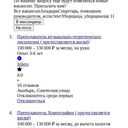
По вашему запросу ещё будут появляться новые
вакансии. Присылать вам?
Все вакансии
Анадырь
Секретарь, помощник
руководителя, ассистент
Уборщица, уборщик
еще 11
В мессенджер
На почту
Преподаватель музыкально-теоретических
дисциплин ( предоставляется жильё)
100 000
–
130 000
₽
за месяц,
на руки
Опыт 3-6 лет
Jobers
4.0
•
16
отзывов
Анадырь, Советская улица
Откликнитесь среди первых
Откликнуться
Преподаватель Хореографии ( предоставляется
жильё)
100 000
–
130 000
₽
за месяц,
до вычета налогов