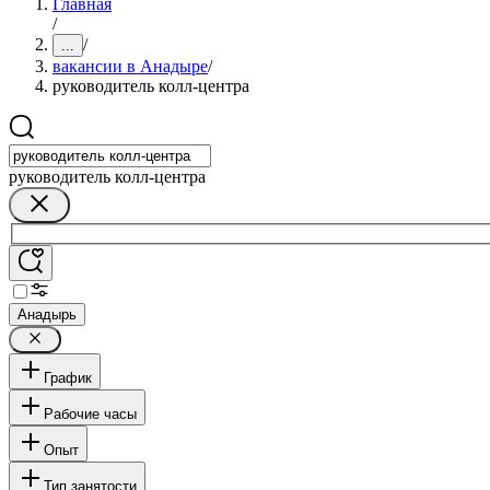
Главная
/
/
...
вакансии в Анадыре
/
руководитель колл-центра
руководитель колл-центра
Анадырь
График
Рабочие часы
Опыт
Тип занятости