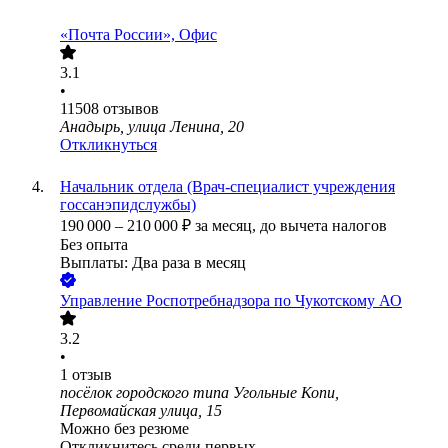
«Почта России», Офис
3.1
•
11508
отзывов
Анадырь, улица Ленина, 20
Откликнуться
Начальник отдела (Врач-специалист учреждения
госсанэпидслужбы)
190 000
–
210 000
₽
за месяц,
до вычета налогов
Без опыта
Выплаты: Два раза в месяц
Управление Роспотребнадзора по Чукотскому АО
3.2
•
1
отзыв
посёлок городского типа Угольные Копи,
Первомайская улица, 15
Можно без резюме
Откликнитесь среди первых