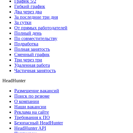
График 5/2
Гибкий график
Два через два
За последние три дня
За сутки
От прямых работодателей
Полный день
По совместительству
Подработка
Полная занятость
Сменный график
Три через три
Удаленная работа
Частичная занятость
HeadHunter
Размещение вакансий
Поиск по резюме
О компании
Наши вакансии
Реклама на сайте
Требования к ПО
Безопасный HeadHunter
HeadHunter API