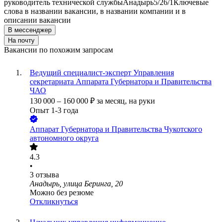
руководитель технической службы
Анадырь
5/2
6/1
Ключевые
слова в названии вакансии, в названии компании и в
описании вакансии
В мессенджер
На почту
Вакансии по похожим запросам
Ведущий специалист-эксперт Управления
секретариата Аппарата Губернатора и Правительства
ЧАО
130 000
–
160 000
₽
за месяц,
на руки
Опыт 1-3 года
Аппарат Губернатора и Правительства Чукотского
автономного округа
4.3
•
3
отзыва
Анадырь, улица Беринга, 20
Можно без резюме
Откликнуться