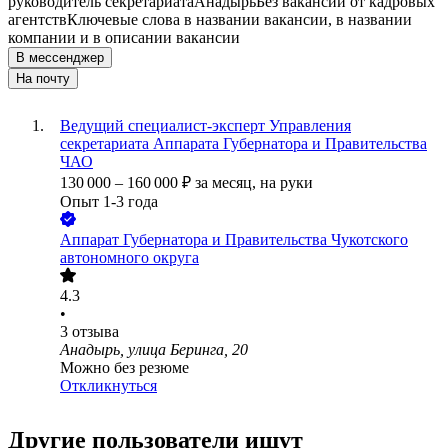
руководитель секретариата
Анадырь
Без вакансий от кадровых
агентств
Ключевые слова в названии вакансии, в названии
компании и в описании вакансии
В мессенджер
На почту
Ведущий специалист-эксперт Управления
секретариата Аппарата Губернатора и Правительства
ЧАО
130 000
–
160 000
₽
за месяц,
на руки
Опыт 1-3 года
Аппарат Губернатора и Правительства Чукотского
автономного округа
4.3
•
3
отзыва
Анадырь, улица Беринга, 20
Можно без резюме
Откликнуться
Другие пользователи ищут