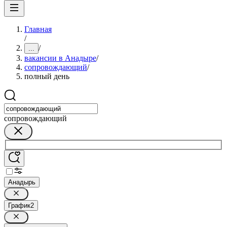
Главная
/
/
...
вакансии в Анадыре
/
сопровождающий
/
полный день
сопровождающий
Анадырь
График
2